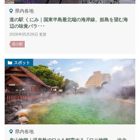
県内各地
道の駅 くにみ｜国東半島最北端の海岸線、姫島を望む海
辺の味覚パラ･･･
2026年05月26日 更新
道の駅
スポット
県内各地