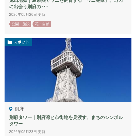
鬼山地獄｜温泉熱でワニを飼育する「ワニ地獄」、迫力
に出会う別府の･･･
2026年05月26日 更新
公園・施設
花・自然
スポット
別府
別府タワー｜別府湾と市街地を見渡す、まちのシンボル
タワー
2026年05月23日 更新