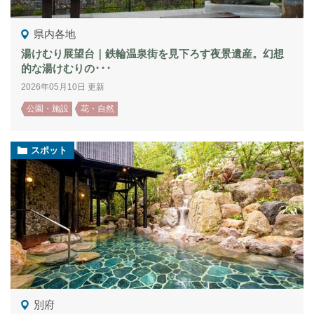
県内各地
湯けむり展望台｜鉄輪温泉街を見下ろす夜景遺産。幻想
的な湯けむりの･･･
2026年05月10日 更新
公園・施設
花・自然
スポット
別府