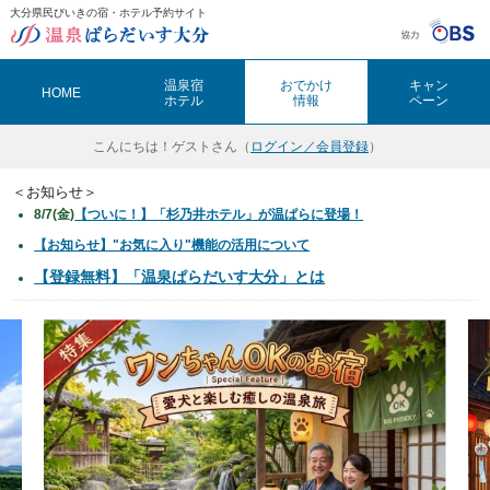
大分県民びいきの宿・ホテル予約サイト
温泉ぱらだいす大分（おんぱら大分）
温泉宿
おでかけ
キャン
HOME
ホテル
情報
ペーン
こんにちは！
ゲストさん（
ログイン／会員登録
）
＜お知らせ＞
8/7(金)
【ついに！】「杉乃井ホテル」が温ぱらに登場！
【お知らせ】"お気に入り"機能の活用について
【登録無料】「温泉ぱらだいす大分」とは