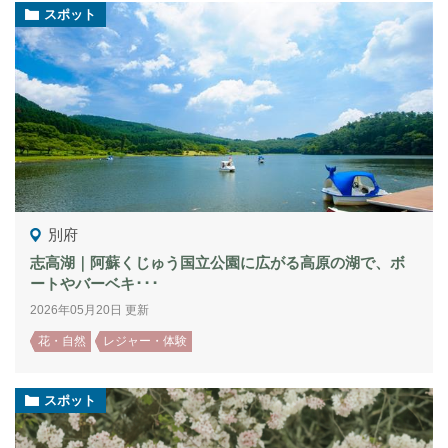
スポット
別府
志高湖｜阿蘇くじゅう国立公園に広がる高原の湖で、ボ
ートやバーベキ･･･
2026年05月20日 更新
花・自然
レジャー・体験
スポット