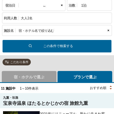
×
宿泊日
泊数
利用人数
大人2名
×
施設名
こだわり条件
宿・ホテルで選ぶ
プランで選ぶ
11
施設中
1～10件表示
九重・玖珠
宝泉寺温泉 ほたるとかじかの宿 旅館九重
2021年にリニューアル。新たに生まれ変