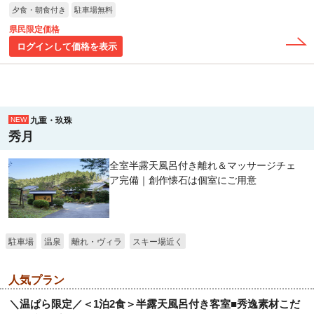
夕食・朝食付き
駐車場無料
県民限定価格
ログインして価格を表示
九重・玖珠
NEW
秀月
全室半露天風呂付き離れ＆マッサージチェ
ア完備｜創作懐石は個室にご用意
駐車場
温泉
離れ・ヴィラ
スキー場近く
人気プラン
＼温ぱら限定／＜1泊2食＞半露天風呂付き客室■秀逸素材こだ