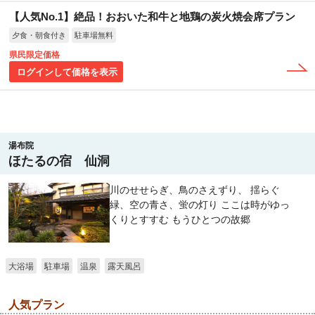
【人気No.1】絶品！おおいた和牛と地鶏の炭火焼会席プラン
夕食・朝食付き
駐車場無料
県民限定価格
ログインして価格を表示
湯布院
ほたるの宿 仙洞
川のせせらぎ、鳥のさえずり、 揺らぐ
緑、空の青さ、蛍の灯り ここは時がゆっ
くりとすすむ もうひとつの故郷
大浴場
駐車場
温泉
露天風呂
人気プラン