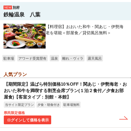
別府
NEW
鉄輪温泉 八葉
【料理宿】おおいた和牛・関あじ・伊勢海
老を堪能＜部屋食／貸切風呂無料＞
駐車場
アワード受賞歴有
温泉
離れ・ヴィラ
露天風呂
人気プラン
【期間限定】温ぱら特別価格10％OFF！関あじ・伊勢海老・お
おいた和牛を満喫する割烹会席プラン(１泊２食付／夕食お部
屋食)【客室タイプ：別館・本館】
当サイト限定プラン
夕食・朝食付き
駐車場無料
県民限定価格
ログインして価格を表示