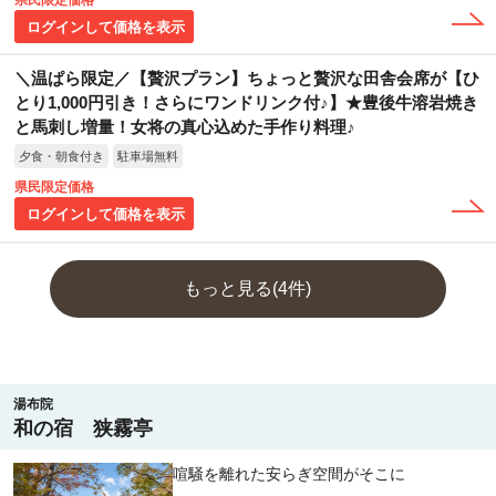
ログインして価格を表示
＼温ぱら限定／【贅沢プラン】ちょっと贅沢な田舎会席が【ひ
とり1,000円引き！さらにワンドリンク付♪】★豊後牛溶岩焼き
と馬刺し増量！女将の真心込めた手作り料理♪
夕食・朝食付き
駐車場無料
県民限定価格
ログインして価格を表示
もっと見る(4件)
湯布院
和の宿 狭霧亭
喧騒を離れた安らぎ空間がそこに