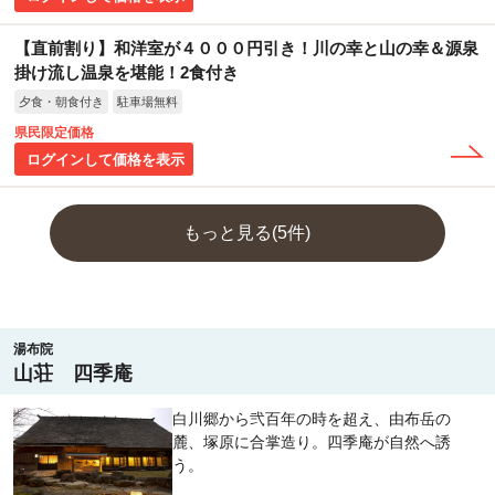
【直前割り】和洋室が４０００円引き！川の幸と山の幸＆源泉
掛け流し温泉を堪能！2食付き
夕食・朝食付き
駐車場無料
県民限定価格
ログインして価格を表示
もっと見る(5件)
湯布院
山荘 四季庵
白川郷から弐百年の時を超え、由布岳の
麓、塚原に合掌造り。四季庵が自然へ誘
う。