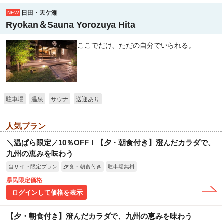
日田・天ケ瀬
NEW
Ryokan＆Sauna Yorozuya Hita
ここでだけ、ただの自分でいられる。
駐車場
温泉
サウナ
送迎あり
人気プラン
＼温ぱら限定／10％OFF！【夕・朝食付き】澄んだカラダで、
九州の恵みを味わう
当サイト限定プラン
夕食・朝食付き
駐車場無料
県民限定価格
ログインして価格を表示
【夕・朝食付き】澄んだカラダで、九州の恵みを味わう