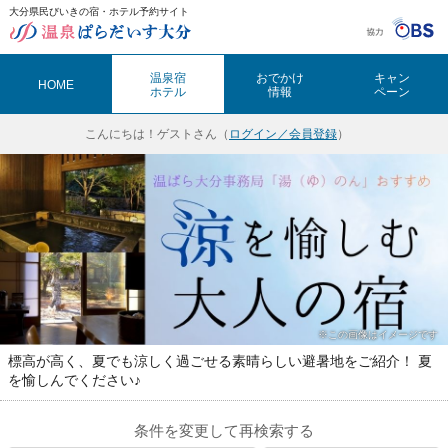
大分県民びいきの宿・ホテル予約サイト
温泉ぱらだいす大分（おんぱら大分）
温泉宿
おでかけ
キャン
HOME
ホテル
情報
ペーン
こんにちは！
ゲストさん（
ログイン／会員登録
）
※この画像はイメージです
標高が高く、夏でも涼しく過ごせる素晴らしい避暑地をご紹介！ 夏
を愉しんでください♪
条件を変更して再検索する