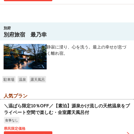
別府
別府旅宿 最乃幸
静寂に浸り、心を洗う。最上の幸せが息づ
く離れ宿。
駐車場
温泉
露天風呂
人気プラン
＼温ぱら限定10％OFF／【素泊】源泉かけ流しの天然温泉をプ
ライベート空間で楽しむ・全室露天風呂付
食事なし
県民限定価格