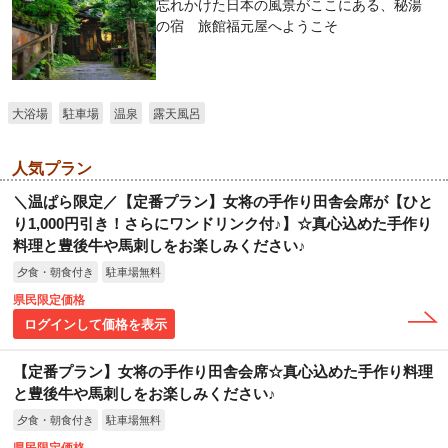
忘れかけた日本の風景がここにある、秘湯
の宿 旅館福元屋へようこそ
大浴場
駐車場
温泉
露天風呂
人気プラン
＼温ぱら限定／【定番プラン】女将の手作り田舎会席が【ひと
り1,000円引き！さらにワンドリンク付♪】☆真心込めた手作り
料理と豊後牛や馬刺しをお楽しみください♪
夕食・朝食付き
駐車場無料
県民限定価格
ログインして価格を表示
【定番プラン】女将の手作り田舎会席☆真心込めた手作り料理
と豊後牛や馬刺しをお楽しみください♪
夕食・朝食付き
駐車場無料
県民限定価格