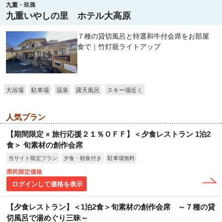
九重・玖珠
九重いやしの里 ホテル大高原
７種の貸切風呂と特選和牛付会席をお部屋
食で｜竹灯籠ライトアップ
大浴場
駐車場
温泉
露天風呂
スキー場近く
人気プラン
【期間限定 × 旅行応援２１％ＯＦＦ】＜夕食レストラン 1泊2
食＞ 旬素材の創作会席
当サイト限定プラン
夕食・朝食付き
駐車場無料
県民限定価格
ログインして価格を表示
【夕食レストラン】＜1泊2食＞旬素材の創作会席 ～７種の貸
切風呂で湯めぐり三昧～