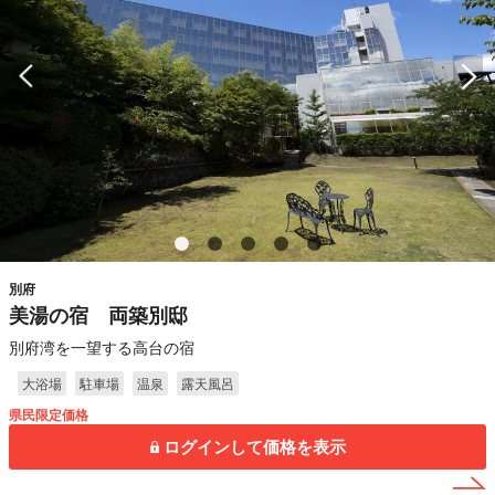
別府
美湯の宿 両築別邸
別府湾を一望する高台の宿
大浴場
駐車場
温泉
露天風呂
県民限定価格
ログインして価格を表示