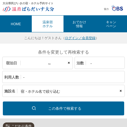
大分県民びいきの宿・ホテル予約サイト
温泉ぱらだいす大分（おんぱら大分）
温泉宿
おでかけ
キャン
HOME
ホテル
情報
ペーン
こんにちは！
ゲストさん（
ログイン／会員登録
）
条件を変更して再検索する
×
宿泊日
泊数
利用人数
-
×
施設名
こだわり条件