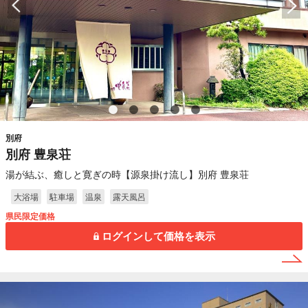
別府
別府 豊泉荘
湯が結ぶ、癒しと寛ぎの時【源泉掛け流し】別府 豊泉荘
大浴場
駐車場
温泉
露天風呂
県民限定価格
ログインして価格を表示