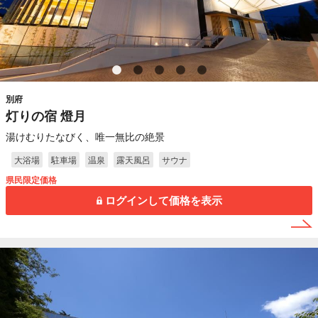
別府
灯りの宿 燈月
湯けむりたなびく、唯一無比の絶景
大浴場
駐車場
温泉
露天風呂
サウナ
県民限定価格
ログインして価格を表示