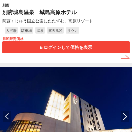
別府
別府城島温泉 城島高原ホテル
阿蘇くじゅう国立公園にたたずむ、高原リゾート
大浴場
駐車場
温泉
露天風呂
サウナ
県民限定価格
ログインして価格を表示