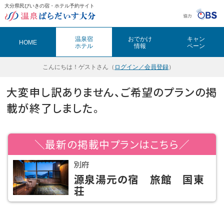
大分県民びいきの宿・ホテル予約サイト
温泉ぱらだいす大分（おんぱら大分）
温泉宿
おでかけ
キャン
HOME
ホテル
情報
ペーン
こんにちは！
ゲストさん（
ログイン／会員登録
）
大変申し訳ありません、ご希望のプランの掲
載が終了しました。
＼最新の掲載中プランはこちら／
別府
源泉湯元の宿 旅館 国東
荘