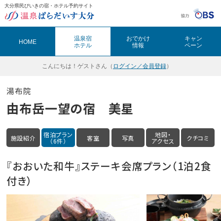
大分県民びいきの宿・ホテル予約サイト
温泉ぱらだいす大分（おんぱら大分）
温泉宿
おでかけ
キャン
HOME
ホテル
情報
ペーン
こんにちは！
ゲストさん（
ログイン／会員登録
）
湯布院
由布岳一望の宿 美星
宿泊プラン
地図・
施設紹介
客室
写真
クチコミ
（6件）
アクセス
『おおいた和牛』ステーキ会席プラン（1泊2食
付き）