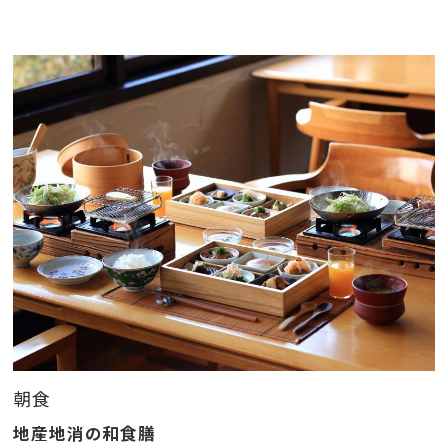
・お料理は仕入れ状況により変更になる場合がござい
ます。
・妊娠中の方、アレルギーをお持ちの方はご予約時に御
申し付け下さい。（料理について苦手食材への対応やベ
ジタリアンなどの食事対応は致しかねます。）
・当プランのお客様は 17時30分 までにチェックインを
お願い致します。
チェックイン予定時間から18時を過ぎてもご連絡が
ない場合は、キャンセルとさせていただきますのでご了
承ください。
・13歳未満のお子様のご宿泊はご遠慮頂いております。
朝食
地産地消の和食膳