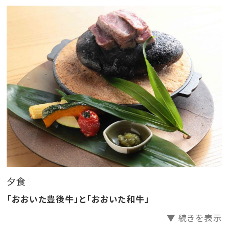
焼（ヒレ肉100g）でご提供いたします。
お肉本来の美味しさをステーキでご堪能下さい。
■ 御朝食 ■
地元食材を厳選した料理長おすすめの和御膳をお愉し
みください。
■ 御案内 ■
--当プランでご連泊のお客様へ--
ご連泊のお客様は2泊目のご夕食はステーキ会席で
はなく特別ご連泊メニューになります。
連泊でおおいた和牛しゃぶしゃぶ会席をご希望の場
夕食
合はご到着日3日前までにご連絡ください。
「おおいた豊後牛」と「おおいた和牛」
・お食事は全て1階お食事処でのご提供となります。（お
▼ 続きを表示
部屋食は行っておりません）