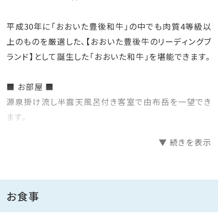
平成30年に「おおいた豊後和牛」の中でも肉質4等級以
上のものを厳選した、【おおいた豊後牛のリーディングブ
ランド】として誕生した「おおいた和牛」を堪能できます。
■ お部屋 ■
源泉掛け流し半露天風呂付き客室で由布岳を一望でき
ます。
▼ 続きを表示
■ 御夕食 ■
品質の高い豊後牛の中でも美味しさにこだわった農場
で育てられた肉質4等級以上のものだけを選んだもの
がおおいた和牛です。
お食事
料理長オリジナルの香味だれと刻みわさびを添えて石