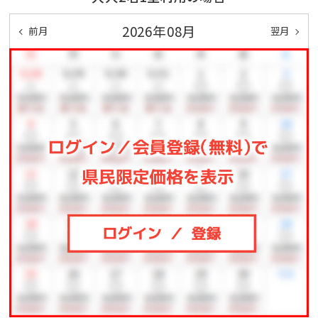
応できません。
2026年08月
前月
翌月
【温泉】４階展望大浴場 ※ご利用時間 １５：００〜２
４：００ ５：００〜９：００
【泉質】単純泉 無色透明のお湯です。
内湯・露天・サウナ・水風呂がございます。