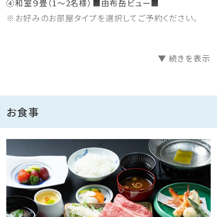
④和室９畳（1〜2名様）■由布岳ビュー■
※お好みのお部屋タイプを選択してご予約ください。
本プランのお料理は、【和牛と旬菜を味わう秀峰会席】
▼ 続きを表示
【大分の郷土料理がメインの和朝食】1泊2食付きプラン
【ご夕食】
『秀峰会席』
お食事
■営業時間／１８：００〜２１：００
■場所／レストラン豊旬
※夕食の開始時間は①１８：００〜、②１９：００〜の２部
制です。
予約時にご希望の開始時間をご記入ください。
＜お献立＞