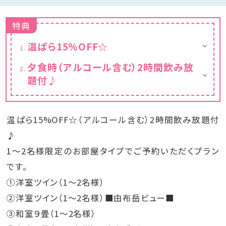
特典
温ぱら15%OFF☆
すでに値引きされた料金となっております。
夕食時（アルコール含む）2時間飲み放
題付♪
お食事時のドリンク（アルコール含む）が2時間
飲み放題！
さらに、アイスとお菓子バーもご用意しており
温ぱら15%OFF☆（アルコール含む）2時間飲み放題付
ます。
♪
1～2名様限定のお部屋タイプでご予約いただくプラン
です。
①洋室ツイン（1〜2名様）
②洋室ツイン（1〜2名様）■由布岳ビュー■
③和室９畳（1〜2名様）