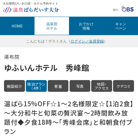
大分県民びいきの宿・ホテル予約サイト
温泉ぱらだいす大分（おんぱら大分）
温泉宿
おでかけ
キャン
HOME
ホテル
情報
ペーン
こんにちは！
ゲストさん（
ログイン／会員登録
）
湯布院
ゆふいんホテル 秀峰館
宿泊プラン
地図・
施設紹介
客室
写真
クチコミ
（4件）
アクセス
温ぱら15%OFF☆1～2名様限定☆【1泊2食】
～大分和牛と旬菜の贅沢宴～2時間飲み放
題付◆夕食18時～「秀峰会席」と和朝食付プ
ラン