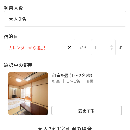
・豚の角煮
利用人数
・筑前煮
大人2名
・プリン
・その他、野菜ジュース、牛乳、食後のコーヒー
宿泊日
×
から
泊
◆お食事に関して
※朝食は予約状況により人数が多い場合は、レストラン
選択中の部屋
をご案内いたします。
和室９畳（1〜2名様）
※季節や仕入れ状況によりメニューが変更になる場合
和室
1～2名
9畳
がございます。
※朝食のみアレルギー対応可能です。（夕食はアレルギ
ー対応不可）
変更する
予約時に当館までお申し出くださいませ。
但し、ベジタリアン・ヴィーガンなどの特別食には対
大人2名1室利用の場合