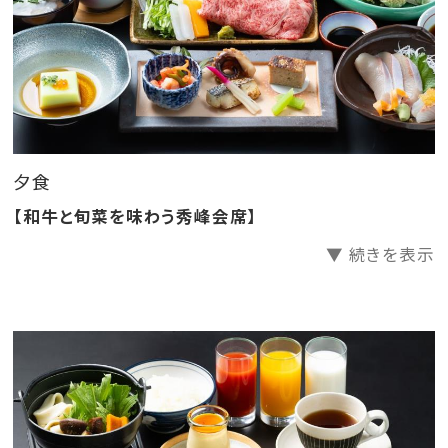
・先付 空豆豆腐
・前菜 小柱とアスパラの梅肉和え、蕗の土佐煮、鰆西
京焼き他
・椀物 蛤、椎茸、花大根、三つ葉
・造里 鯛、関八
・蓋物 つみれ、イクラ、羽二重蒸し
夕食
・強肴 大分和牛しゃぶしゃぶ
【和牛と旬菜を味わう秀峰会席】
・揚物 有頭海老天婦羅、里芋あられ揚げ、南京素揚
▼ 続きを表示
げ、エリンギ、青唐
・飯物 大分県産ひのひかり、漬物三種、赤だし
・菓子 キウイ、葡萄、苺
お食事時のドリンク（アルコール含む）が2時間飲み放
題！