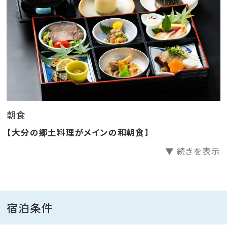
さらに、アイスとお菓子バーもご用意しております。
【ご朝食】
『大分の郷土料理がメインの和朝食』
■営業時間／７：００〜９：００（最終受付８：３０）
■場所／レストラン豊旬 または ラーメンごくまる ゆ
朝食
ふいんホテル秀峰館店
【大分の郷土料理がメインの和朝食】
＜メニュー＞
▼ 続きを表示
・炊き立てのご飯
・大分の郷土料理「団子汁」
・大分の郷土料理「りゅうきゅう」
宿泊条件
・焼き魚
・ローストビーフ、サラダ