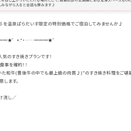
しみながら入ると会話も弾みます♪
☆彡を温泉ぱらだいす限定の特別価格でご宿泊してみませんか♪
━━★゜+.*・‥…━━━★゜
人気のすき焼きプランです！
食事を確約！！
いた和牛(豊後牛の中でも最上級の肉質♪)”のすき焼き料理をご堪
意します。
け流し／
泊まれるお部屋を選択してご予約できます。
ローベットツイン）