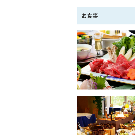
※お好みのお部屋タイプでご
お食事
◆ご夕食◆
おおいた和牛のすき焼きがメ
※お食事場所はお部屋
但し、お部屋の定員数を超
※お食事付きで有料のお子
※お子様(小学生・未就学児
大人と同じ料理がご希望の
※ご朝食はバイキング（レス
※アレルギー対応はできかね
ただし、生魚につきましては
◆温泉◆
日本三大温泉のひとつ別府