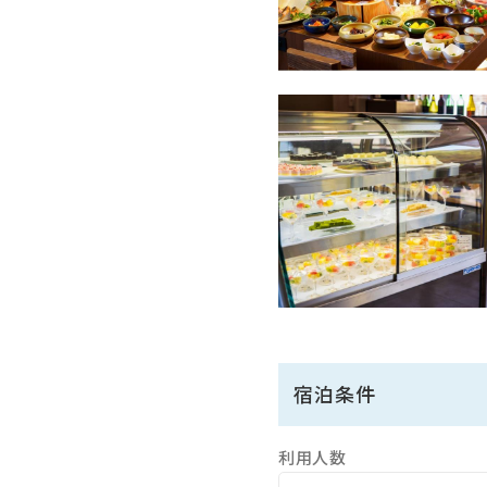
両築別邸の温泉はすべて源
大浴場の他にも露天風呂と3室
ゆったりと入れる浴槽で良質
◆お部屋◆
全室、Youtubeや映画
最新の映画も無料で見放題
※ご夕食付きプランをご予約
※18時を過ぎる場合はお食
※未就学児のお子様がいらっ
※0歳以上のお子様につきまし
宿泊条件
利用人数