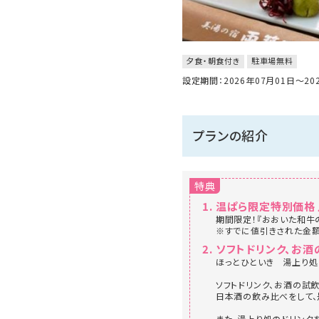
夕食・朝食付き
駐車場無料
設定期間：2026年07月01日～2
プランの紹介
特典
温ぱら限定特別価格
期間限定！『おおいた和牛
※すでに値引きされた金額
ソフトドリンク、お
ほっとひといき 湯上り処 ca
ソフトドリンク、お酒の試
日本酒の飲み比べをして、
また、湯上り処のドリンク