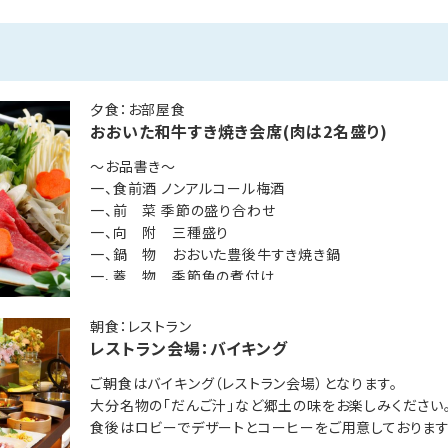
予約ください。
インの和食会席料理になります。
夕食：お部屋食
おおいた和牛すき焼き会席(肉は2名盛り)
～お品書き～
一、食前酒 ノンアルコール梅酒
えてのお食事はできません。ご予約後、改めてご案内させていただき
一、前 菜 季節の盛り合わせ
様は小学生向けランチ・幼児向けランチをご用意致します。
一、向 附 三種盛り
）で大人と同じ料理をご希望の場合は、大人と同料金となります。
一、鍋 物 おおいた豊後牛すき焼き鍋
一、蓋 物 季節魚の煮付け
場合は、大人でご予約ください。
一、蒸 物 茶碗蒸し
トラン会場）となります。
一、御食事 季節のご飯
朝食：レストラン
ます。ご了承ください。
一、止 椀 季節の椀
レストラン会場：バイキング
変更可能ですので、ご宿泊の7日前までにご相談ください。
一、香 物 二種盛り
ご朝食はバイキング（レストラン会場）となります。
一、甘 味 両築特製
大分名物の「だんご汁」など郷土の味をお楽しみください
※お品書きは、季節・仕入れにより多少変更になる場合
食後はロビーでデザートとコーヒーをご用意しております
※画像の肉と野菜は2名盛りとなります。
温泉。最も特徴的なのはその豊富な湯量。