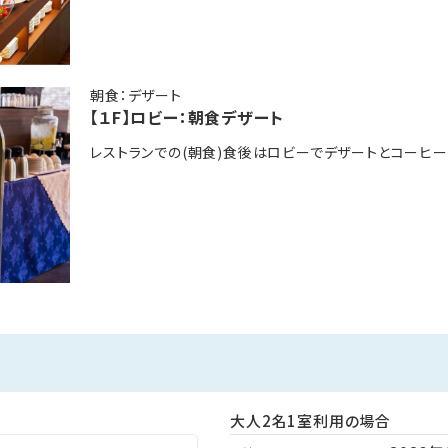
※アレルギー対応はできかねます。ご了承ください。
泉掛け流しです。
ただし、生魚につきましては変更可能ですので事前にご相
限定の貸切風呂（※有料・現地払い／宿泊者1,100円（50分））
な温泉を心行くまでご堪能下さいませ。
朝食：デザート
【１F】ロビー：朝食デザート
レストランでの(朝食)食後はロビーでデザートとコーヒー
なども見放題！お出かけ先で撮影した携帯動画もミラーリング機能でTV
♪
のお客様は18時迄にチェックインが必要です。
事の提供が出来かねます。
しゃる場合は、人数に含めてご予約ください。
ては、館内使用料を1,650円頂戴いたします。
大人2名1室利用の場合