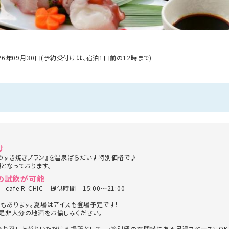
026年09月30日(予約受付けは、宿泊1日前の12時まで)
♪
のすき焼きプラン』を温泉ぱらだいす特別価格で♪
となっております。
酒の試飲が可能
fe R-CHIC 提供時間 15:00～21:00
飲もあります。夏場はアイスも登場予定です！
是非大分の地酒をお愉しみください。
をお召し上がりいただける場所として、両築別邸の玄関横にある足湯スペースもOK