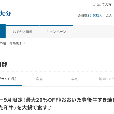
はじめての方
温泉ぱらだいす大分（おんぱら大分）
会員数
23,031
人 こん
ル
おでかけ情報
キャンペーン
の宿 両築別邸 ）
別邸
ラン（9件）
客室
写真
地図・
ア
－9月限定！最大20％OFF》おおいた豊後牛すき焼
た和牛』を大鍋で食す♪