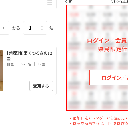
2026年
前月
×
から
泊
ログイン／会員
県民限定価
【禁煙】和室 くつろぎの12
畳
和室
2～5名
12畳
ログイン／
変更する
宿泊日をカレンダーから選択して
選択を解除すると、日付を選び直