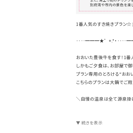
別府湾や市内の景色を楽
1番人気のすき焼きプラン
‥…━━━★゜+.*・‥…━
おおいた豊後牛を食す！1番
しかもご夕食は、お部屋で御
プラン専用のとろける“おお
こちらのプランは大鍋でご用
＼自慢の温泉は全て源泉掛
本プランは、お子様も一緒に
▼ 続きを表示
①和室 くつろぎの12畳
②スーペリア和洋室（10畳+