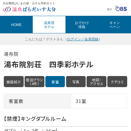
大分県民びいきの宿・ホテル予約サイト
温泉ぱらだいす大分（おんぱら大分）
温泉宿
おでかけ
キャン
HOME
ホテル
情報
ペーン
こんにちは！
ゲストさん（
ログイン／会員登録
）
湯布院
湯布院別荘 四季彩ホテル
宿泊プラン
地図・
施設紹介
客室
写真
クチコミ
（4件）
アクセス
客室数
31室
【禁煙】キングダブルルーム
ダブル
1～2名
35m²