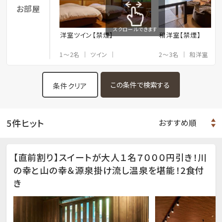
お部屋
スクロールできます
洋室ツイン【禁煙】
和洋室【禁煙】
1～2名
ツイン
2～3名
和洋室
条件クリア
5件ヒット
【直前割り】スイートが大人１名７０００円引き！川
の幸と山の幸＆源泉掛け流し温泉を堪能！2食付
き