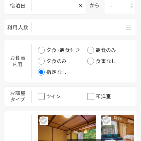
×
から
宿泊日
利用人数
-
夕食・朝食付き
朝食のみ
お食事
夕食のみ
食事なし
内容
指定なし
お部屋
ツイン
和洋室
タイプ