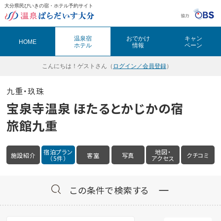
大分県民びいきの宿・ホテル予約サイト
温泉ぱらだいす大分（おんぱら大分）
温泉宿
おでかけ
キャン
HOME
ホテル
情報
ペーン
こんにちは！
ゲストさん（
ログイン／会員登録
）
九重・玖珠
宝泉寺温泉 ほたるとかじかの宿
旅館九重
宿泊プラン
地図・
施設紹介
客室
写真
クチコミ
（5件）
アクセス
この条件で検索する