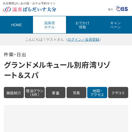
大分県民びいきの宿・ホテル予約サイト
温泉ぱらだいす大分（おんぱら大分）
温泉宿
おでかけ
キャン
HOME
ホテル
情報
ペーン
こんにちは！
ゲストさん（
ログイン／会員登録
）
杵築・日出
グランドメルキュール別府湾リゾ
ート＆スパ
宿泊プラン
地図・
施設紹介
客室
写真
クチコミ
（6件）
アクセス