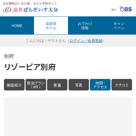
大分県民びいきの宿・ホテル予約サイト
温泉ぱらだいす大分（おんぱら大分）
温泉宿
おでかけ
キャン
HOME
ホテル
情報
ペーン
こんにちは！
ゲストさん（
ログイン／会員登録
）
別府
リゾーピア別府
宿泊プラン
地図・
施設紹介
客室
写真
クチコミ
（4件）
アクセス