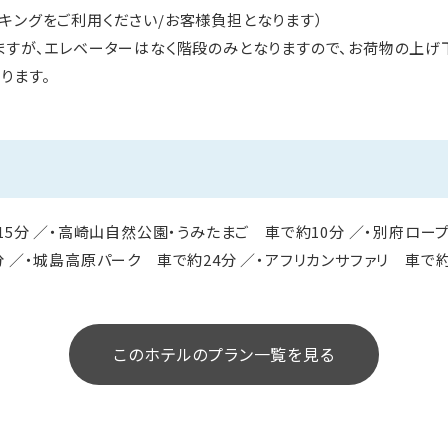
キングをご利用ください/お客様負担となります）
ますが、エレベーターはなく階段のみとなりますので、お荷物の上
ります。
15分 ／・高崎山自然公園・うみたまご 車で約10分 ／・別府ロープ
 ／・城島高原パーク 車で約24分 ／・アフリカンサファリ 車で約
このホテルのプラン一覧を見る