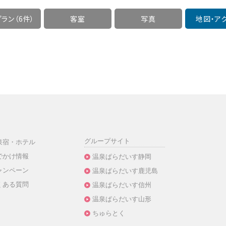
ラン（6件）
客室
写真
地図・
ア
グループサイト
泉宿・ホテル
でかけ情報
温泉ぱらだいす静岡
ャンペーン
温泉ぱらだいす鹿児島
くある質問
温泉ぱらだいす信州
温泉ぱらだいす山形
ちゅらとく