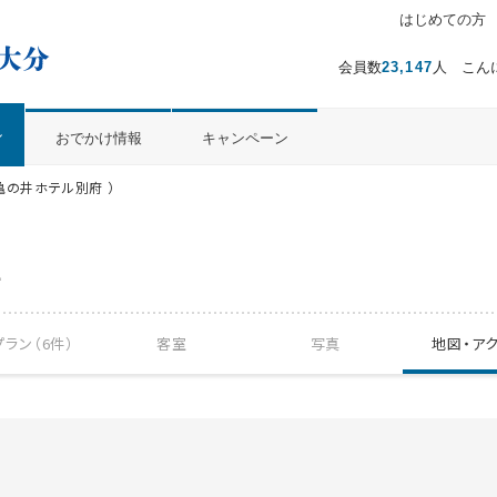
はじめての方
温泉ぱらだいす大分（おんぱら大分）
会員数
23,147
人 こん
ル
おでかけ情報
キャンペーン
亀の井ホテル別府 ）
府
ラン（6件）
客室
写真
地図・
ア