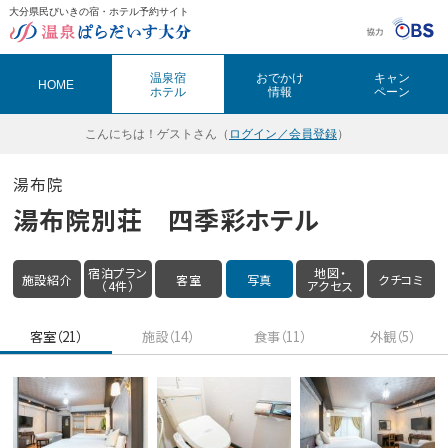
大分県民びいきの宿・ホテル予約サイト
温泉ぱらだいす大分（おんぱら大分）
温泉宿
おでかけ
キャン
HOME
ホテル
情報
ペーン
こんにちは！
ゲストさん（
ログイン／会員登録
）
湯布院
湯布院別荘 四季彩ホテル
宿泊プラン
地図・
施設紹介
客室
写真
クチコミ
（4件）
アクセス
客室（21）
施設（14）
食事（11）
外観（5）