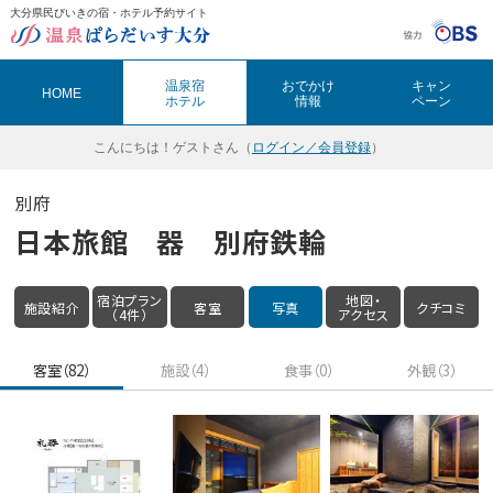
大分県民びいきの宿・ホテル予約サイト
温泉ぱらだいす大分（おんぱら大分）
温泉宿
おでかけ
キャン
HOME
ホテル
情報
ペーン
こんにちは！
ゲストさん（
ログイン／会員登録
）
別府
日本旅館 器 別府鉄輪
宿泊プラン
地図・
施設紹介
客室
写真
クチコミ
（4件）
アクセス
客室（82）
施設（4）
食事（0）
外観（3）