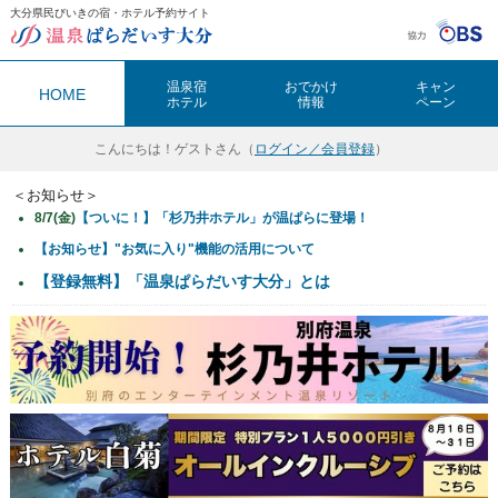
大分県民びいきの宿・ホテル予約サイト
温泉ぱらだいす大分（おんぱら大分）
温泉宿
おでかけ
キャン
HOME
ホテル
情報
ペーン
こんにちは！
ゲストさん（
ログイン／会員登録
）
＜お知らせ＞
8/7(金)
【ついに！】「杉乃井ホテル」が温ぱらに登場！
【お知らせ】"お気に入り"機能の活用について
【登録無料】「温泉ぱらだいす大分」とは