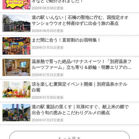
オなどで紹介されました！
2026年08月06日更新
道の駅 いんない｜石橋の聖地に佇む、国指定オオ
サンショウウオと特産ゆずに出会う旅の基点
2026年08月03日更新
まだ間に合う！直前割のお宿特集！
2026年07月31日更新
温泉熱で育った絶品バナナスイーツ！「別府温泉フ
ルーツファーム」立ち寄り＆鉄輪・明礬エリアのお
すすめ宿
2026年07月31日更新
涼を楽しむ夏限定イベント開催｜別府温泉ホテル
白菊
2026年07月30日更新
道の駅 童話の里くす｜玖珠ICすぐ、献上米の郷で
出合う旬の恵みとこだわりグルメの拠点
2026年07月27日更新
もっと見る