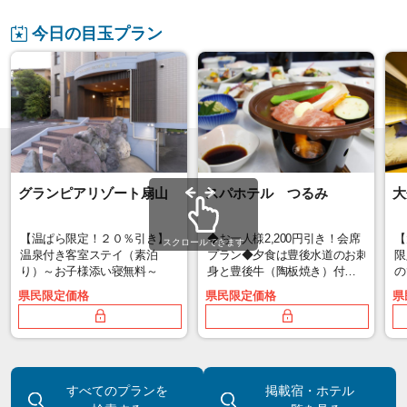
今日の目玉プラン
グランピアリゾート扇山
スパホテル つるみ
大
【温ぱら限定！２０％引き】
◆お一人様2,200円引き！会席
【
スクロールできます
温泉付き客室ステイ（素泊
プラン◆夕食は豊後水道のお刺
限
り）～お子様添い寝無料～
身と豊後牛（陶板焼き）付
の
き！１泊２食
県民限定価格
県民限定価格
県
9,960
14,080
円～
円～
すべてのプランを
掲載宿・ホテル